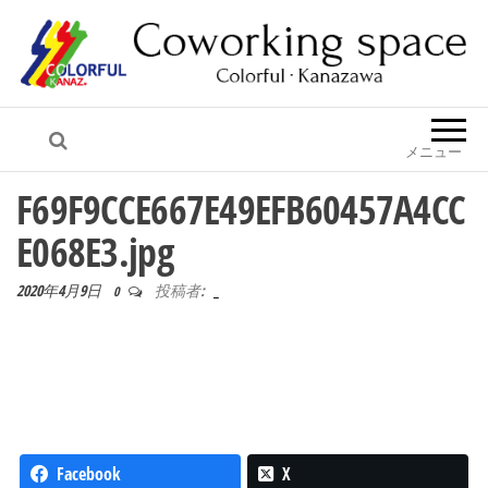
コワーキング カラフル・金沢
メニュー
F69F9CCE667E49EFB60457A4CC
E068E3.jpg
2020年4月9日
投稿者:
_
0
Facebook
X