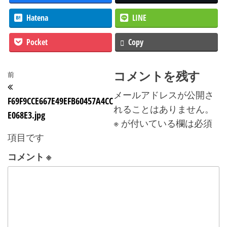
Hatena
LINE
Pocket
Copy
投稿ナビゲーション
コメントを残す
過去の投稿
前
メールアドレスが公開さ
F69F9CCE667E49EFB60457A4CC
れることはありません。
E068E3.jpg
※
が付いている欄は必須
項目です
コメント
※